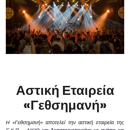
Αστική Εταιρεία
«Γεθσημανή»
Η «Γεθσημανή» αποτελεί την αστική εταιρεία της