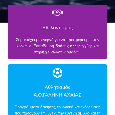
Εθελοντισμός
Συμμετέχουμε ενεργά για να προσφέρουμε στην
κοινωνία. Εκπαίδευση, δράσεις αλληλεγγύης και
στήριξη ευάλωτων ομάδων.
Αθλητισμός
Α.Ο.ΓΑΛΗΝΗ ΑΧΑΪΑΣ
Προγράμματα άσκησης, τουρνουά και εκδηλώσεις
που προάγουν την υγεία, την ευγενή άμιλλα και τη