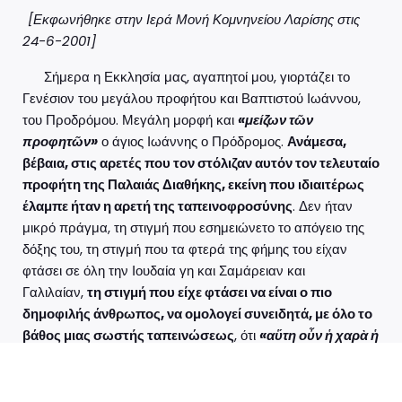
[Εκφωνήθηκε στην Ιερά Μονή Κομνηνείου Λαρίσης στις
24-6-2001]
Σήμερα η Εκκλησία μας, αγαπητοί μου, γιορτάζει το
Γενέσιον του μεγάλου προφήτου και Βαπτιστού Ιωάννου,
του Προδρόμου. Μεγάλη μορφή και
«μείζων τῶν
προφητῶν»
ο άγιος Ιωάννης ο Πρόδρομος.
Ανάμεσα,
βέβαια, στις αρετές που τον στόλιζαν αυτόν τον τελευταίο
προφήτη της Παλαιάς Διαθήκης, εκείνη που ιδιαιτέρως
έλαμπε ήταν η αρετή της ταπεινοφροσύνης
. Δεν ήταν
μικρό πράγμα, τη στιγμή που εσημειώνετο το απόγειο της
δόξης του, τη στιγμή που τα φτερά της φήμης του είχαν
φτάσει σε όλη την Ιουδαία γη και Σαμάρειαν και
Γαλιλαίαν,
τη στιγμή που είχε φτάσει να είναι ο πιο
δημοφιλής άνθρωπος, να ομολογεί συνειδητά, με όλο το
βάθος μιας σωστής ταπεινώσεως
, ότι
«αὕτη οὖν ἡ χαρὰ ἡ
ἐμὴ πεπλήρωται.
Ἐκεῖνον δεῖ αὐξάνειν, ἐμὲ δὲ
ἐλαττοῦσθαι
.
»
. Δηλαδή «
η χαρά για μένα επληρώθη. Έχω
πλήρη χαρά. Διότι Εκείνος πρέπει να αυξάνει
– ποιος